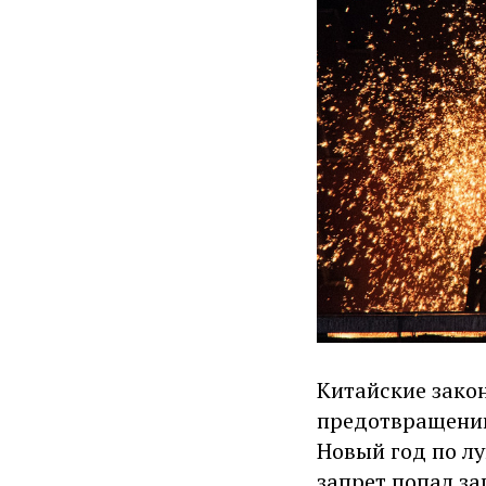
Китайские зако
предотвращении
Новый год по л
запрет попал за