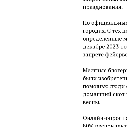
празднования.
По официальным
городах. С тех 
определенные м
декабре 2023-го
запрете фейерв
Местные блогеры
были изобретены
помощью люди о
домашний скот в
весны.
Онлайн-опрос го
80% респондент