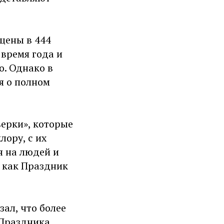
щены в 444
 время года и
о. Однако в
я о полном
верки», которые
лору, с их
я на людей и
о как Праздник
зал, что более
 Праздника