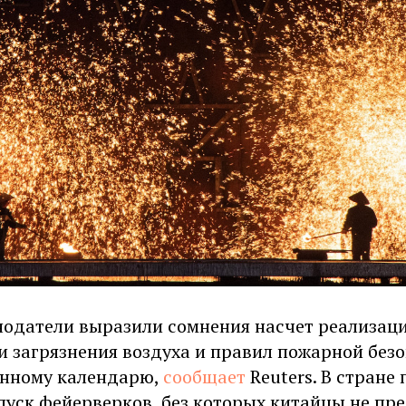
нодатели выразили сомнения насчет реализаци
 загрязнения воздуха и правил пожарной безо
унному календарю,
сообщает
Reuters. В стране
пуск фейерверков, без которых китайцы не пр