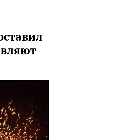
оставил
авляют