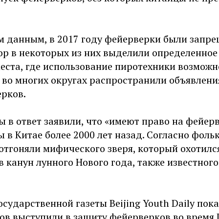
 данным, в 2017 году фейерверки были запре
пор в некоторых из них выделили определенное
еста, где использование пиротехники возможн
 во многих округах распространили объявлени
ерков.
 в ответ заявили, что «имеют право на фейер
 в Китае более 2000 лет назад. Согласно фольк
тгоняли мифического зверя, который охотилс
 канун лунного Нового года, также известног
сударственной газеты Beijing Youth Daily пока
ов выступили в защиту фейерверков во время