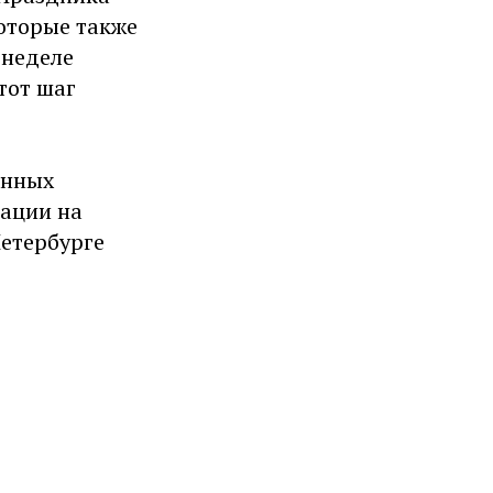
которые также
 неделе
тот шаг
онных
ации на
Петербурге