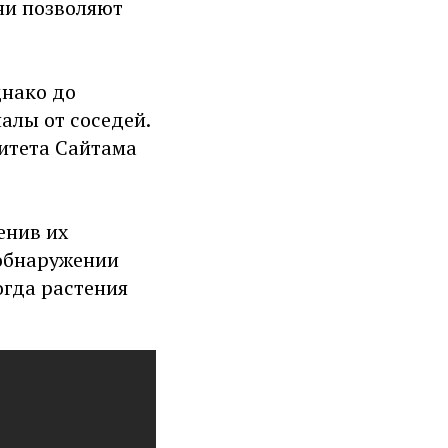
ни позволяют
днако до
алы от соседей.
ситета Сайтама
енив их
 обнаружении
огда растения