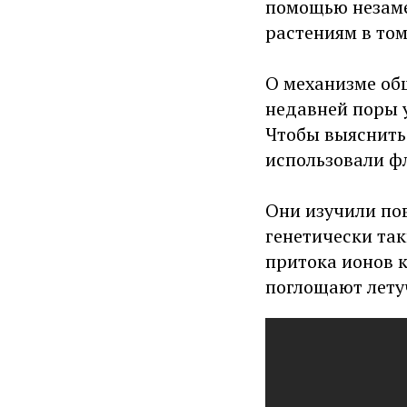
помощью незаме
растениям в то
О механизме общ
недавней поры у
Чтобы выяснить
использовали ф
Они изучили по
генетически та
притока ионов к
поглощают лету