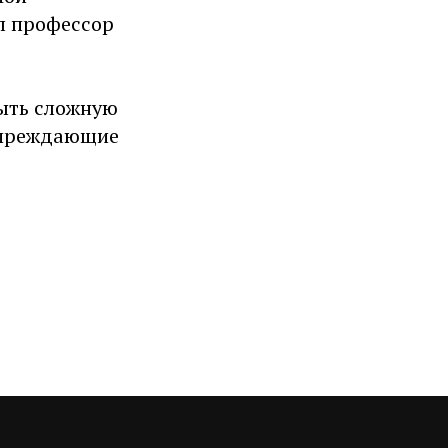
л профессор
рыть сложную
дупреждающие