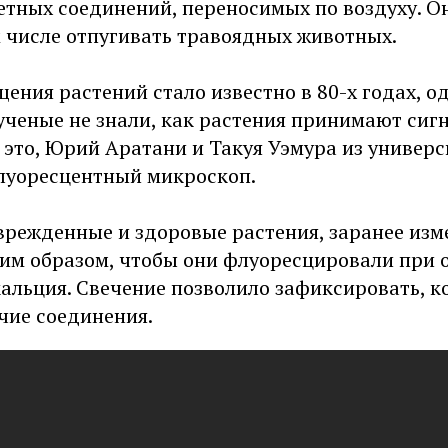
тных соединений, переносимых по воздуху. О
м числе отпугивать травоядных животных.
ения растений стало известно в 80-х годах, о
ченые не знали, как растения принимают сигн
 это, Юрий Аратани и Такуя Уэмура из универ
луоресцентный микроскоп.
врежденные и здоровые растения, заранее изм
ким образом, чтобы они флуоресцировали при
альция. Свечение позволило зафиксировать, к
чие соединения.