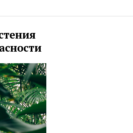
астения
асности