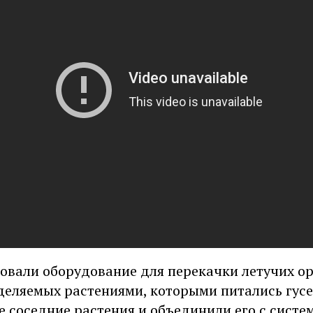
овали оборудование для перекачки летучих о
деляемых растениями, которыми питались гусе
 соседние растения и объединили его с систе