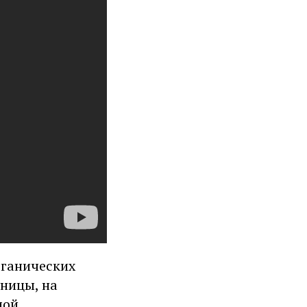
рганических
ницы, на
мой