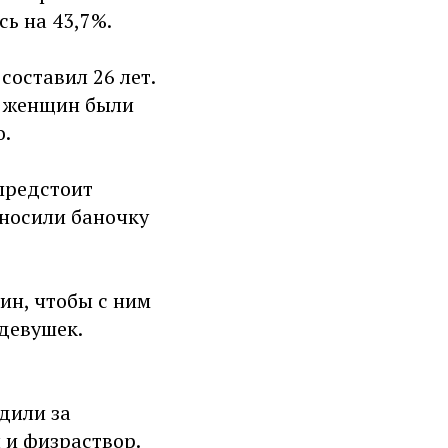
сь на 43,7%.
составил 26 лет.
ы женщин были
о.
предстоит
дносили баночку
ин, чтобы с ним
 девушек.
едили за
 и физраствор.