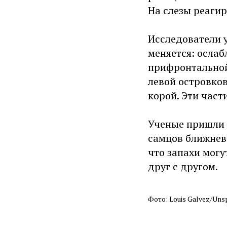
На слезы реагир
Исследователи у
меняется: ослаб
прифронтальной 
левой островко
корой. Эти част
Ученые пришли к
самцов ближнев
что запахи мог
друг с другом.
Фото: Louis Galvez/Uns