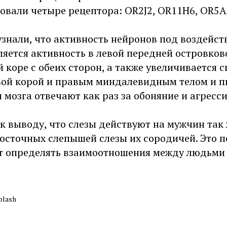
овали четыре рецептора: OR2J2, OR11H6, OR5A
знали, что активность нейронов под воздейст
ляется активность в левой передней островков
коре с обеих сторон, а также увеличивается с
вой корой и правым миндалевидным телом и 
и мозга отвечают как раз за обоняние и агресс
 выводу, что слезы действуют на мужчин так 
осточных слепышей слезы их сородичей. Это п
ут определять взаимоотношения между людьми 
plash