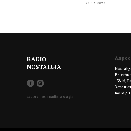
25.12.2023
Адрес
RADIO
NOSTALGIA
Nostalgi
Peterburi
13816, 
Эстони
hello@ra
© 2019 - 2024 Radio Nostalgia