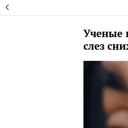
Ученые 
слез сн