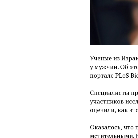
Ученые из Израи
у мужчин. Об э
портале PLoS Bio
Специалисты пр
участников исс
оценили, как эт
Оказалось, что
мстительными. 