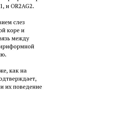
1, и OR2AG2.
вием слез
ой коре и
вязь между
пириформной
ию.
же, как на
одтверждает,
и их поведение