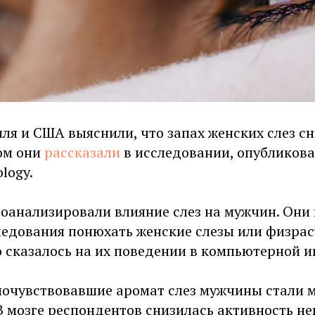
ля и США выяснили, что запах женских слез с
том они
рассказали
в исследовании, опубликов
logy.
оанализировали влияние слез на мужчин. Они
ледования понюхать женские слезы или физрас
о сказалось на их поведении в компьютерной и
 почувствовавшие аромат слез мужчины стали 
В мозге респондентов снизилась активность н