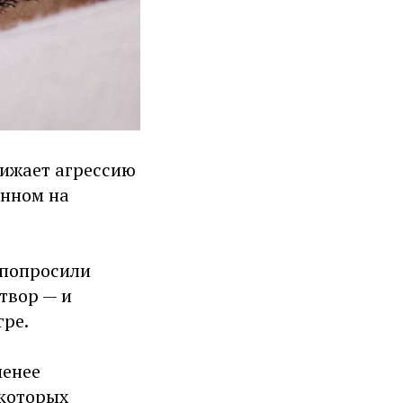
нижает агрессию
анном на
 попросили
твор — и
гре.
менее
екоторых