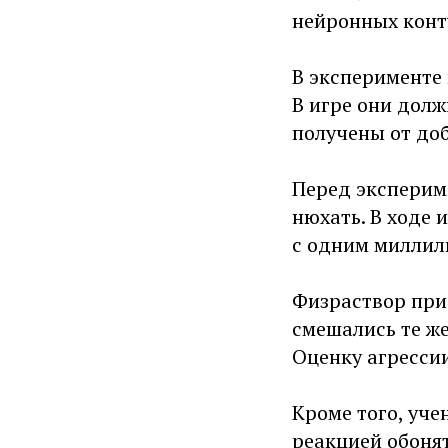
нейронных конту
В эксперименте 
В игре они дол
получены от до
Перед эксперим
нюхать. В ходе 
с одним миллил
Физраствор при
смешались те же
Оценку агресси
Кроме того, уче
реакцией обонят