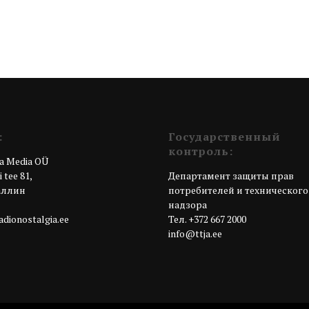
:
Государственный
контроль:
a Media OÜ
 tee 81,
Департамент защиты прав
Таллин
потребителей и технического
я
надзора
dionostalgia.ee
Teл. +372 667 2000
info@ttja.ee