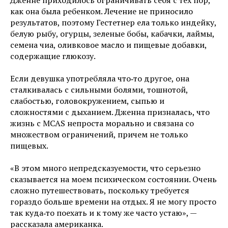
Дженне приходилось ограничивать себя с тех пор,
как она была ребенком. Лечение не приносило
результатов, поэтому Гестетнер ела только индейку,
белую рыбу, огурцы, зеленые бобы, кабачки, лаймы,
семена чиа, оливковое масло и пищевые добавки,
содержащие глюкозу.
Если девушка употребляла что‑то другое, она
сталкивалась с сильными болями, тошнотой,
слабостью, головокружением, сыпью и
сложностями с дыханием. Дженна призналась, что
жизнь с MCAS непроста морально и связана со
множеством ограничений, причем не только
пищевых.
«В этом много непредсказуемости, что серьезно
сказывается на моем психическом состоянии. Очень
сложно путешествовать, поскольку требуется
гораздо больше времени на отдых. Я не могу просто
так куда‑то поехать и к тому же часто устаю», —
рассказала американка.