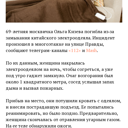
69-летняя москвичка Ольга Кнзева погибла из‑за
замыкания китайского электроодеяла. Инцидент
произошел в многоэтажке на улице Правды,
сообщают телеграм-каналы
«112»
и
Mash
.
По их данным, женщина накрылась
электроодеялом на ночь, чтобы согреться, а уже
под утро гаджет замкнуло. Очаг возгорания был
около 1 квадратного метра, сосед услышал запах
дыма и вызвал пожарных.
Прибыв на место, они потушили кровать с одеялом,
и внесли пострадавшую подъезд. Ее попытались
реанимировать, но было поздно. Предварительно,
женщина скончалась от отравления угарным газом.
На ее теле обнаружили ожоги.