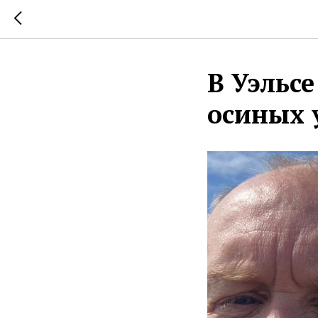
В Уэльс
осиных 