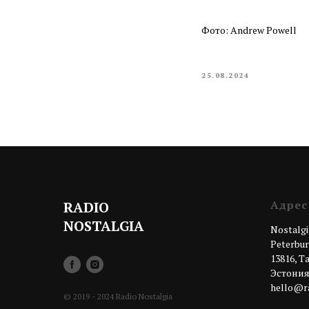
Фото: Andrew Powell
25.08.2024
Адрес
RADIO
NOSTALGIA
Nostalgi
Peterburi
13816, 
Эстони
hello@ra
© 2019 - 2024 Radio Nostalgia