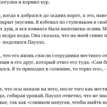
огулки и кормил кур.
 когда я добрался до задних ворот, а это, нав
покрыт укусами. Я взбежал по ступенькам в сво
 душ, и вся комната была наполнена осами. М
 ведра воды. Она сказала, что на моей спине 
— поделился Пауэлл.
 что его жизнь спасли сотрудники местного о
щи и его друг, который отвез его туда. «Сам б
лся. Я то приходил в сознание, то терял его»,
, что осы напали на него, после того как мес
до, собирая урожай. Пауэлл отметил, что не зна
ые, так как «слишком напуган, чтобы выйти на