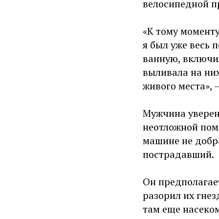
велосипедной пр
«К тому моменту,
я был уже весь 
ванную, включил
выливала на них
живого места», 
Мужчина уверен,
неотложной помо
машине не добра
пострадавший.
Он предполагает
разорил их гнез
там еще насеком