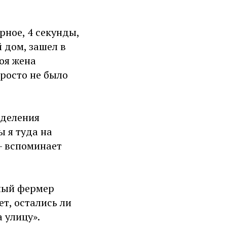
ерное, 4 секунды,
й дом, зашел в
оя жена
просто не было
тделения
ы я туда на
 — вспоминает
тный фермер
ет, остались ли
 улицу».