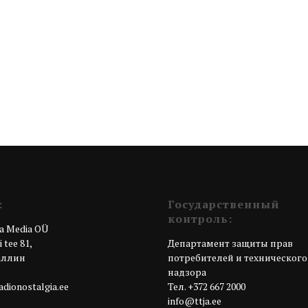
:
Государственный
контроль:
a Media OÜ
 tee 81,
Департамент защиты прав
Таллин
потребителей и технического
я
надзора
dionostalgia.ee
Teл. +372 667 2000
info@ttja.ee