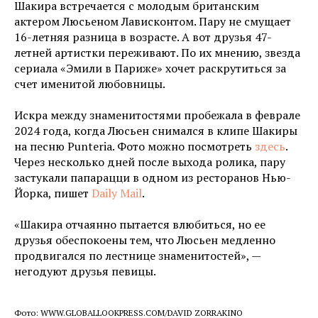
Шакира встречается с молодым британским
актером Люсьеном Лависконтом. Пару не смущает
16-летняя разница в возрасте. А вот друзья 47-
летней артистки переживают. По их мнению, звезда
сериала «Эмили в Париже» хочет раскрутиться за
счет именитой любовницы.
Искра между знаменитостями пробежала в феврале
2024 года, когда Люсьен снимался в клипе Шакиры
на песню Punteria. Фото можно посмотреть
здесь
.
Через несколько дней после выхода ролика, пару
застукали папарацци в одном из ресторанов Нью-
Йорка, пишет
Daily Mail
.
«Шакира отчаянно пытается влюбиться, но ее
друзья обеспокоены тем, что Люсьен медленно
продвигался по лестнице знаменитостей», —
негодуют друзья певицы.
Фото: WWW.GLOBALLOOKPRESS.COM/DAVID ZORRAKINO