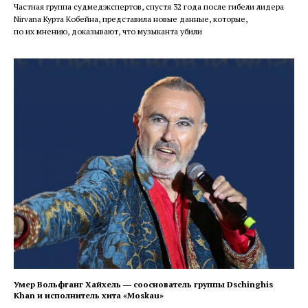
Частная группа судмедэкспертов, спустя 32 года после гибели лидера
Nirvana Курта Кобейна, представила новые данные, которые,
по их мнению, доказывают, что музыканта убили
Умер Вольфганг Хайхель ― сооснователь группы Dschinghis
Khan и исполнитель хита «Moskau»