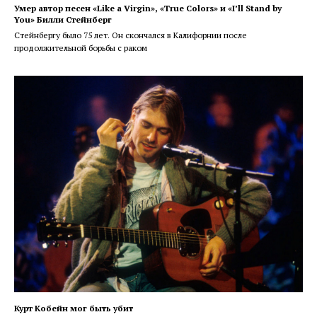
Умер автор песен «Like a Virgin», «True Colors» и «I’ll Stand by
You» Билли Стейнберг
Стейнбергу было 75 лет. Он скончался в Калифорнии после
продолжительной борьбы с раком
Курт Кобейн мог быть убит