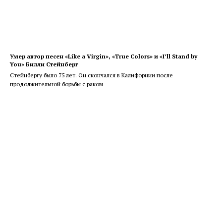
Умер автор песен «Like a Virgin», «True Colors» и «I’ll Stand by
You» Билли Стейнберг
Стейнбергу было 75 лет. Он скончался в Калифорнии после
продолжительной борьбы с раком