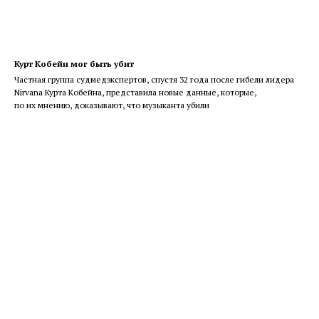
Курт Кобейн мог быть убит
Частная группа судмедэкспертов, спустя 32 года после гибели лидера
Nirvana Курта Кобейна, представила новые данные, которые,
по их мнению, доказывают, что музыканта убили