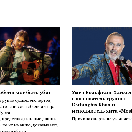
обейн мог быть убит
Умер Вольфганг Хайхел
сооснователь группы
 группа судмедэкспертов,
Dschinghis Khan и
32 года после гибели лидера
исполнитель хита «Mos
Курта
, представила новые данные,
Причина смерти не уточняет
, по их мнению, доказывают,
ыканта убили