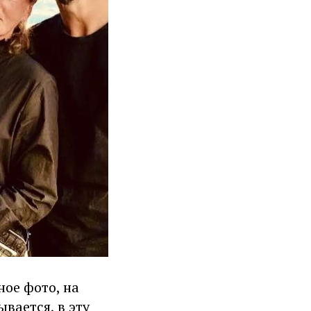
ное фото, на
вается, в эту