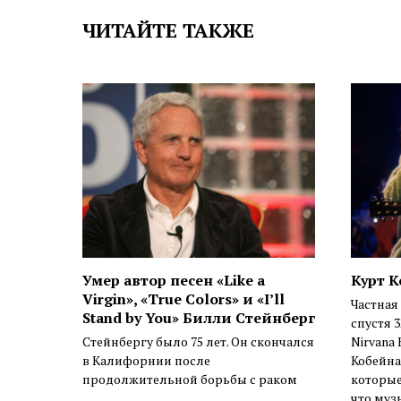
ЧИТАЙТЕ ТАКЖЕ
Умер автор песен «Like a
Курт К
Virgin», «True Colors» и «I’ll
Частная
Stand by You» Билли Стейнберг
спустя 
Стейнбергу было 75 лет. Он скончался
Nirvana 
в Калифорнии после
Кобейна
продолжительной борьбы с раком
которые
что муз