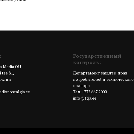
:
Государственный
контроль:
a Media OÜ
 tee 81,
Департамент защиты прав
Таллин
потребителей и технического
я
надзора
dionostalgia.ee
Teл. +372 667 2000
info@ttja.ee