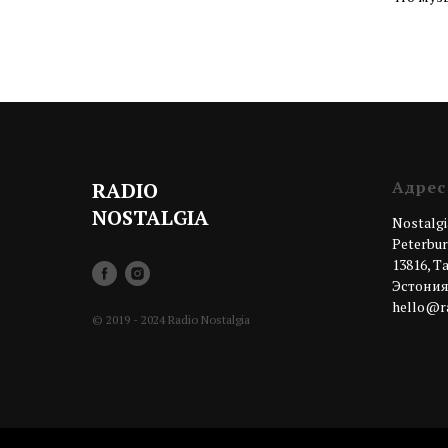
Адрес
RADIO
NOSTALGIA
Nostalgi
Peterburi
13816, 
Эстони
hello@ra
© 2019 - 2024 Radio Nostalgia