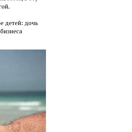
гой.
е детей: дочь
-бизнеса