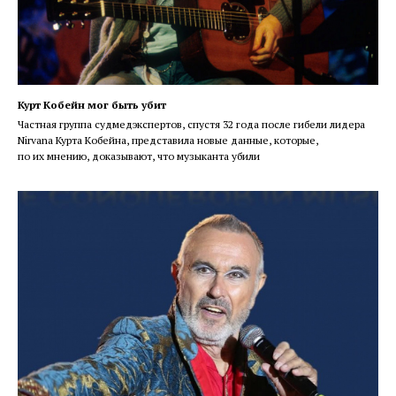
Курт Кобейн мог быть убит
Частная группа судмедэкспертов, спустя 32 года после гибели лидера
Nirvana Курта Кобейна, представила новые данные, которые,
по их мнению, доказывают, что музыканта убили