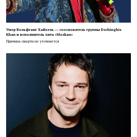
Умер Вольфганг Хайхель ― сооснователь группы Dschinghis
Khan и исполнитель хита «Moskau»
Причина смерти не уточняется