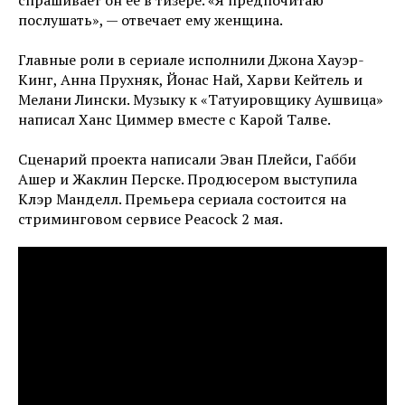
спрашивает он ее в тизере. «Я предпочитаю
послушать», — отвечает ему женщина.
Главные роли в сериале исполнили Джона Хауэр-
Кинг, Анна Прухняк, Йонас Най, Харви Кейтель и
Мелани Лински. Музыку к «Татуировщику Аушвица»
написал Ханс Циммер вместе с Карой Талве.
Сценарий проекта написали Эван Плейси, Габби
Ашер и Жаклин Перске. Продюсером выступила
Клэр Манделл. Премьера сериала состоится на
стриминговом сервисе Peacock 2 мая.