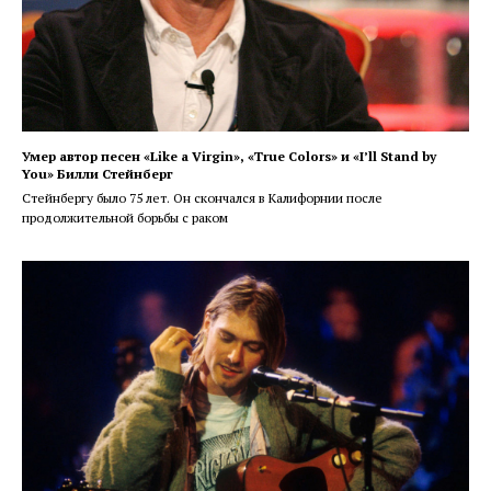
Умер автор песен «Like a Virgin», «True Colors» и «I’ll Stand by
You» Билли Стейнберг
Стейнбергу было 75 лет. Он скончался в Калифорнии после
продолжительной борьбы с раком