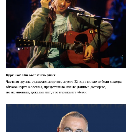
Курт Кобейн мог быть убит
Частная группа судмедэкспертов, спустя 32 года после гибели лидера
Nirvana Курта Кобейна, представила новые данные, которые,
по их мнению, доказывают, что музыканта убили