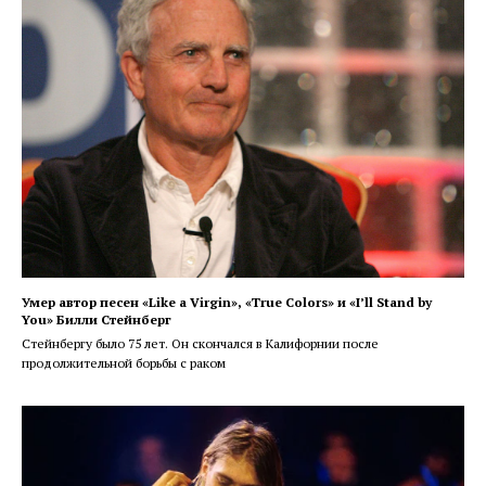
Умер автор песен «Like a Virgin», «True Colors» и «I’ll Stand by
You» Билли Стейнберг
Стейнбергу было 75 лет. Он скончался в Калифорнии после
продолжительной борьбы с раком