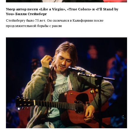
Умер автор песен «Like a Virgin», «True Colors» и «I’ll Stand by
You» Билли Стейнберг
Стейнбергу было 75 лет. Он скончался в Калифорнии после
продолжительной борьбы с раком