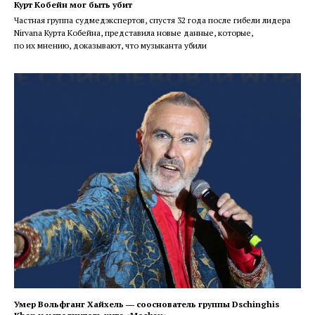
Курт Кобейн мог быть убит
Частная группа судмедэкспертов, спустя 32 года после гибели лидера
Nirvana Курта Кобейна, представила новые данные, которые,
по их мнению, доказывают, что музыканта убили
Умер Вольфганг Хайхель ― сооснователь группы Dschinghis