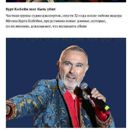
Курт Кобейн мог быть убит
Частная группа судмедэкспертов, спустя 32 года после гибели лидера
Nirvana Курта Кобейна, представила новые данные, которые,
по их мнению, доказывают, что музыканта убили