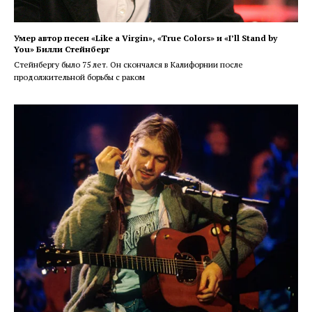
Умер автор песен «Like a Virgin», «True Colors» и «I’ll Stand by
You» Билли Стейнберг
Стейнбергу было 75 лет. Он скончался в Калифорнии после
продолжительной борьбы с раком