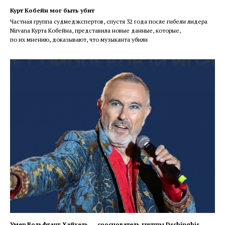
Курт Кобейн мог быть убит
Частная группа судмедэкспертов, спустя 32 года после гибели лидера
Nirvana Курта Кобейна, представила новые данные, которые,
по их мнению, доказывают, что музыканта убили
Умер Вольфганг Хайхель ― сооснователь группы Dschinghis