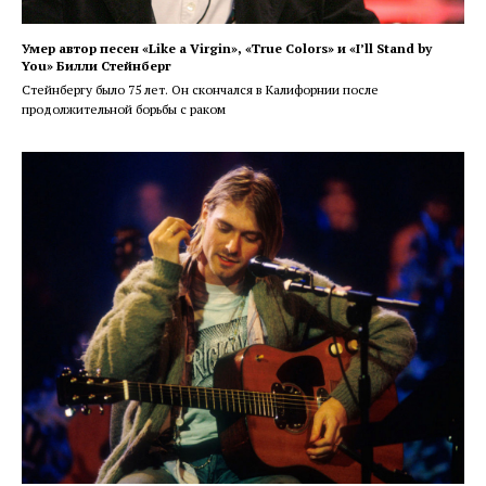
Умер автор песен «Like a Virgin», «True Colors» и «I’ll Stand by
You» Билли Стейнберг
Стейнбергу было 75 лет. Он скончался в Калифорнии после
продолжительной борьбы с раком