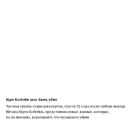
Курт Кобейн мог быть убит
Частная группа судмедэкспертов, спустя 32 года после гибели лидера
Nirvana Курта Кобейна, представила новые данные, которые,
по их мнению, доказывают, что музыканта убили