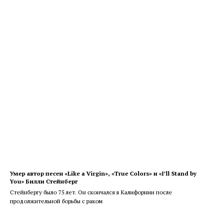
Умер автор песен «Like a Virgin», «True Colors» и «I’ll Stand by
You» Билли Стейнберг
Стейнбергу было 75 лет. Он скончался в Калифорнии после
продолжительной борьбы с раком