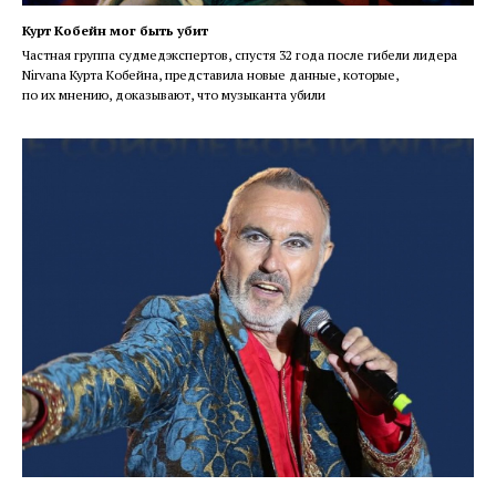
Курт Кобейн мог быть убит
Частная группа судмедэкспертов, спустя 32 года после гибели лидера
Nirvana Курта Кобейна, представила новые данные, которые,
по их мнению, доказывают, что музыканта убили