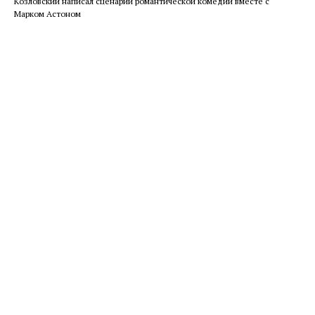
Козловский написал сценарий романтической комедии вместе с
Марком Астоном