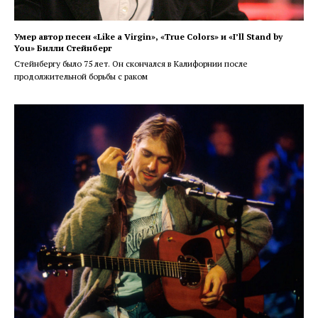
Умер автор песен «Like a Virgin», «True Colors» и «I’ll Stand by
You» Билли Стейнберг
Стейнбергу было 75 лет. Он скончался в Калифорнии после
продолжительной борьбы с раком