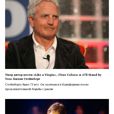
Умер автор песен «Like a Virgin», «True Colors» и «I’ll Stand by
You» Билли Стейнберг
Стейнбергу было 75 лет. Он скончался в Калифорнии после
продолжительной борьбы с раком