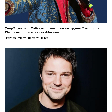
Умер Вольфганг Хайхель ― сооснователь группы Dschinghis
Khan и исполнитель хита «Moskau»
Причина смерти не уточняется