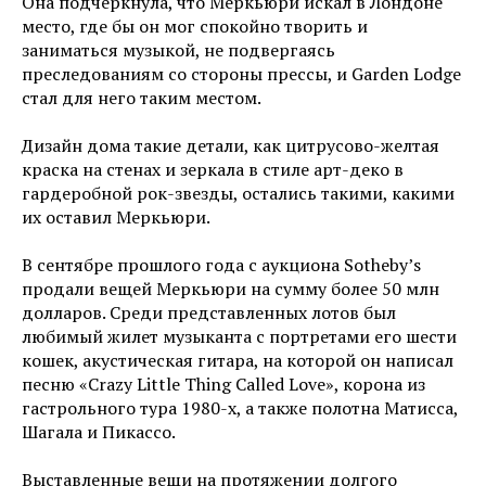
Она подчеркнула, что Меркьюри искал в Лондоне
место, где бы он мог спокойно творить и
заниматься музыкой, не подвергаясь
преследованиям со стороны прессы, и Garden Lodge
стал для него таким местом.
Дизайн дома такие детали, как цитрусово-желтая
краска на стенах и зеркала в стиле арт-деко в
гардеробной рок-звезды, остались такими, какими
их оставил Меркьюри.
В сентябре прошлого года с аукциона Sotheby’s
продали вещей Меркьюри на сумму более 50 млн
долларов. Среди представленных лотов был
любимый жилет музыканта с портретами его шести
кошек, акустическая гитара, на которой он написал
песню «Crazy Little Thing Called Love», корона из
гастрольного тура 1980-х, а также полотна Матисса,
Шагала и Пикассо.
Выставленные вещи на протяжении долгого