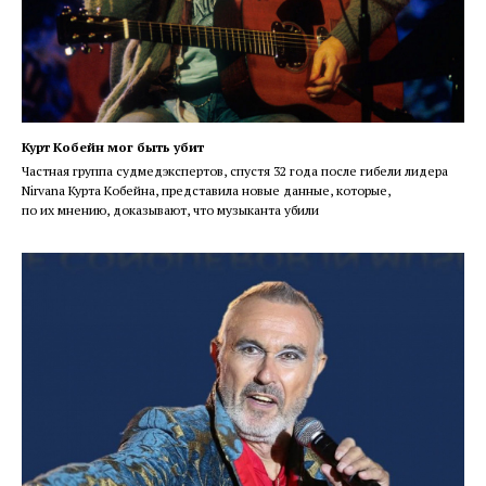
Курт Кобейн мог быть убит
Частная группа судмедэкспертов, спустя 32 года после гибели лидера
Nirvana Курта Кобейна, представила новые данные, которые,
по их мнению, доказывают, что музыканта убили