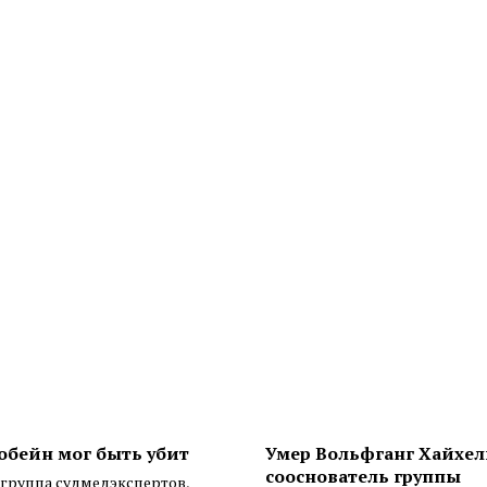
обейн мог быть убит
Умер Вольфганг Хайхел
сооснователь группы
 группа судмедэкспертов,