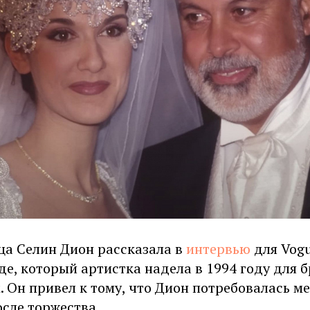
ца Селин Дион рассказала в
интервью
для Vogu
е, который артистка надела в 1994 году для 
 Он привел к тому, что Дион потребовалась м
сле торжества.