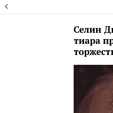
Селин Ди
тиара пр
торжест