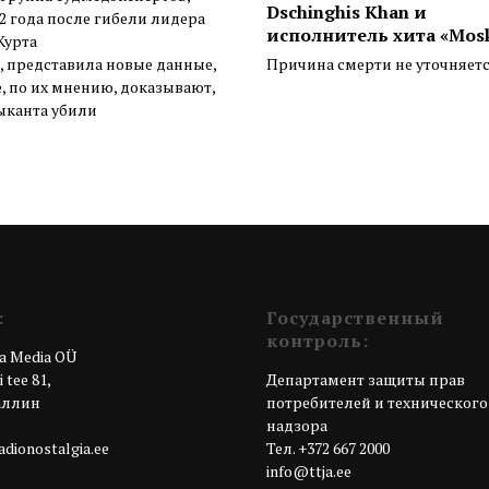
Dschinghis Khan и
32 года после гибели лидера
исполнитель хита «Mos
Курта
, представила новые данные,
Причина смерти не уточняет
, по их мнению, доказывают,
ыканта убили
:
Государственный
контроль:
a Media OÜ
 tee 81,
Департамент защиты прав
Таллин
потребителей и технического
я
надзора
dionostalgia.ee
Teл. +372 667 2000
info@ttja.ee