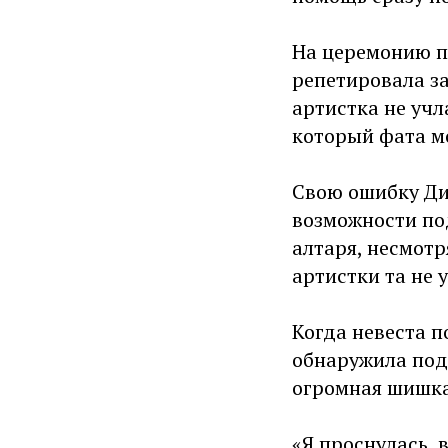
На церемонию п
репетировала за
артистка не учл
который фата м
Свою ошибку Дио
возможности под
алтаря, несмот
артистки та не 
Когда невеста п
обнаружила под
огромная шишка
«Я проснулась, 