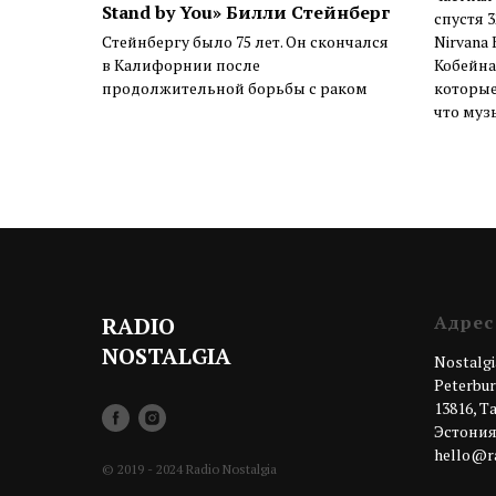
Stand by You» Билли Стейнберг
спустя 
Стейнбергу было 75 лет. Он скончался
Nirvana 
в Калифорнии после
Кобейна
продолжительной борьбы с раком
которые
что муз
Адрес
RADIO
NOSTALGIA
Nostalgi
Peterburi
13816, 
Эстони
hello@ra
© 2019 - 2024 Radio Nostalgia