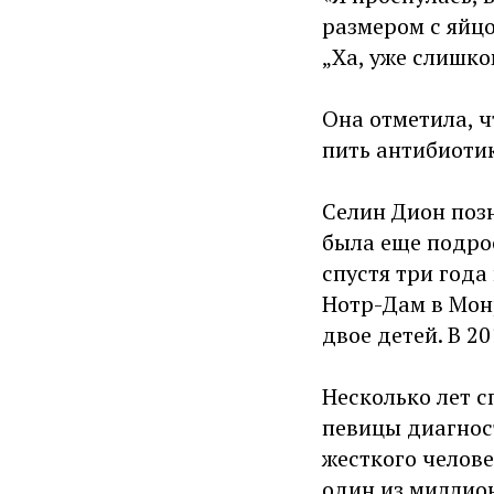
размером с яйцо
„Ха, уже слишко
Она отметила, ч
пить антибиоти
Селин Дион поз
была еще подрос
спустя три года
Нотр-Дам в Монр
двое детей. В 2
Несколько лет с
певицы диагнос
жесткого челове
один из миллион