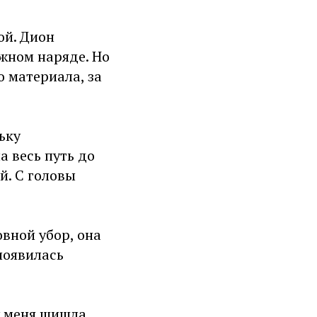
ой. Дион
ожном наряде. Но
о материала, за
ьку
а весь путь до
й. С головы
овной убор, она
появилась
 у меня шишла