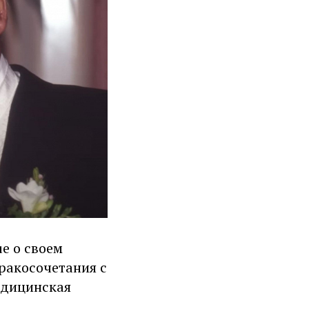
e о своем
бракосочетания с
едицинская