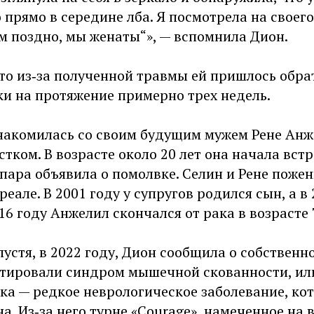
 прямо в середине лба. Я посмотрела на своего
м поздно, мы женаты“», — вспомнила Дион.
то из‑за полученной травмы ей пришлось обрат
ки на протяжение примерно трех недель.
накомилась со своим будущим мужем Рене Анж
тком. В возрасте около 20 лет она начала встр
 пара объявила о помолвке. Селин и Рене пожен
еале. В 2001 году у супругов родился сын, а в
016 году Анжелил скончался от рака в возрасте 
пустя, в 2022 году, Дион сообщила о собственно
тировали синдром мышечной скованности, ил
ка — редкое неврологическое заболевание, ко
а. Из‑за него турне «Courage», намеченное на в