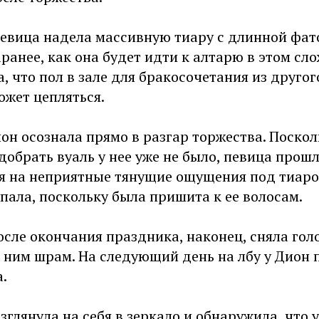
евица надела массивную тиару с длинной фат
ранее, как она будет идти к алтарю в этом сл
а, что пол в зале для бракосочетания из другог
ожет цепляться.
н осознала прямо в разгар торжества. Поскол
обрать вуаль у нее уже не было, певица прошл
ря на неприятные тянущие ощущения под тиаро
упала, поскольку была пришита к ее волосам.
осле окончания праздника, наконец, сняла гол
 ним шрам. На следующий день на лбу у Дион 
.
взглянула на себя в зеркало и обнаружила, что