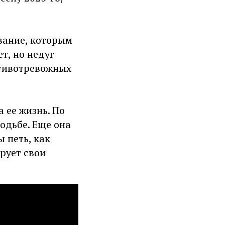
вание, которым
т, но недуг
отивотревожных
а ее жизнь. По
ходьбе. Еще она
 петь, как
рует свои