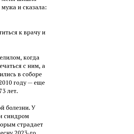
 мужа и сказала:
иться к врачу и
елилом, когда
ечаться с ним, а
ились в соборе
 2010 году — еще
73 лет.
й болезни. У
и синдром
торым страдает
есну 2023-го,