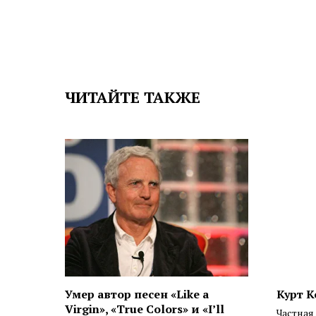
ЧИТАЙТЕ ТАКЖЕ
Умер автор песен «Like a
Курт К
Virgin», «True Colors» и «I’ll
Частная