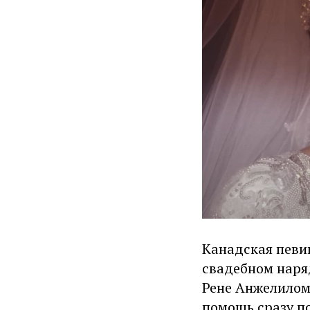
Канадская певи
свадебном наряд
Рене Анжелилом.
помощь сразу по