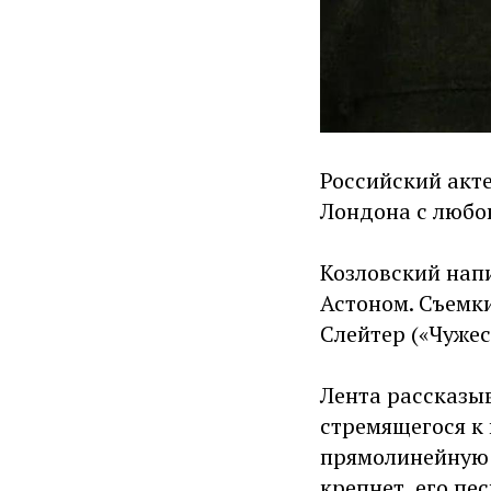
Российский акт
Лондона с любов
Козловский нап
Астоном. Съемк
Слейтер («Чужес
Лента рассказы
стремящегося к 
прямолинейную с
крепнет, его пе