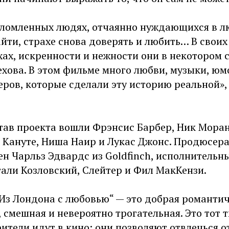
 сломленных людях, отчаянно нуждающихся в лю
айти, страхе снова доверять и любить… В своих
хах, искренности и нежности они в некотором
хова. В этом фильме много любви, музыки, юм
ров, которые сделали эту историю реальной»,
став проекта вошли Фрэнсис Барбер, Ник Мора
 Кануте, Ниша Наир и Лукас Джонс. Продюсер
ен Чарльз Эдвардс из Goldfinch, исполнительн
али Козловский, Слейтер и Фил МакКензи.
„Из Лондона с любовью“ — это добрая романти
 смешная и невероятно трогательная. Это тот 
ители идут в кино: они позволяют отвлечься о