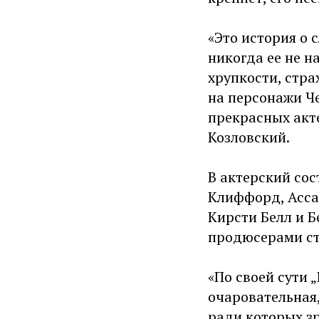
«Это история о
никогда ее не н
хрупкости, стра
на персонажи Че
прекрасных акте
Козловский.
В актерский со
Клиффорд, Асса
Кирсти Белл и Б
продюсерами ст
«По своей сути 
очаровательная,
ради которых зр