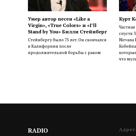
Умер автор песен «Like a
Курт К
Virgin», «True Colors» и «I’ll
Частная
Stand by You» Билли Стейнберг
спустя 
Стейнбергу было 75 лет. Он скончался
Nirvana 
в Калифорнии после
Кобейна
продолжительной борьбы с раком
которые
что муз
Адрес
RADIO