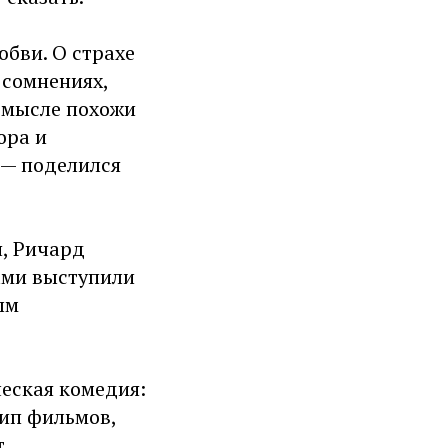
бви. О страхе
 сомнениях,
 смысле похожи
ора и
 — поделился
н, Ричард
ами выступили
ым
ческая комедия:
тип фильмов,
т