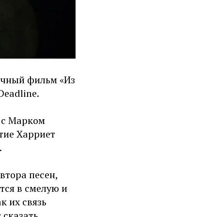
ычный фильм «Из
Deadline.
 с Марком
тие Харриет
.
втора песен,
тся в смелую и
к их связь
 сказать.