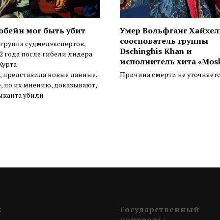
обейн мог быть убит
Умер Вольфганг Хайхел
сооснователь группы
 группа судмедэкспертов,
Dschinghis Khan и
32 года после гибели лидера
исполнитель хита «Mos
Курта
, представила новые данные,
Причина смерти не уточняет
, по их мнению, доказывают,
ыканта убили
:
Государственный
контроль: