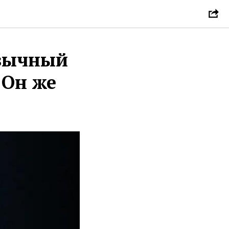
язычный
 Он же