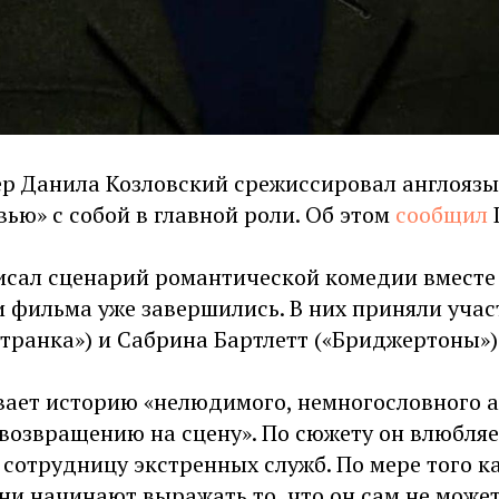
ер Данила Козловский срежиссировал англояз
ью» с собой в главной роли. Об этом
сообщил
исал сценарий романтической комедии вместе
и фильма уже завершились. В них приняли учас
транка») и Сабрина Бартлетт («Бриджертоны»)
вает историю «нелюдимого, немногословного а
возвращению на сцену». По сюжету он влюбляе
отрудницу экстренных служб. По мере того ка
сни начинают выражать то, что он сам не может